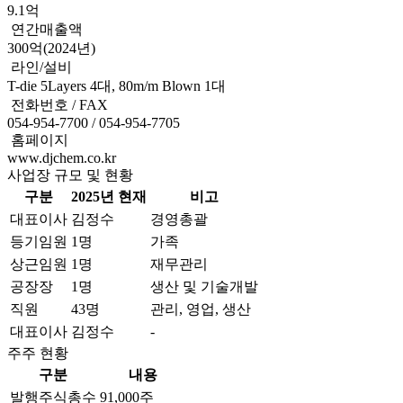
9.1억
연간매출액
300억(2024년)
라인/설비
T-die 5Layers 4대, 80m/m Blown 1대
전화번호 / FAX
054-954-7700 / 054-954-7705
홈페이지
www.djchem.co.kr
사업장 규모 및 현황
구분
2025년 현재
비고
대표이사
김정수
경영총괄
등기임원
1명
가족
상근임원
1명
재무관리
공장장
1명
생산 및 기술개발
직원
43명
관리, 영업, 생산
대표이사
김정수
-
주주 현황
구분
내용
발행주식총수
91,000주