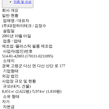
인증 및 수상
회사 개요
일반 현황
업체명 / 대표자
(주)대정하이테크 / 김정수
설립일
2001년 10월 01일
업종 / 업태
제조업 /플라스틱 필름 제조업
사업자(법인)번호
514-81-42003 (170111-0211095)
소재지
경북 고령군 다산 면 다산 산단 로 177
기업형태
외감 법인
사업장 규모 및 현황
규모(대지, 건물)
8,651㎡ (2,622평) /5,974㎡ (1,810평)
소유 형태
자가
자본금