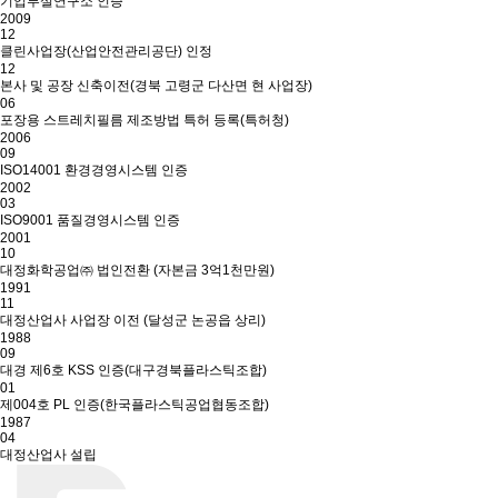
기업부설연구소 인증
2009
12
클린사업장(산업안전관리공단) 인정
12
본사 및 공장 신축이전(경북 고령군 다산면 현 사업장)
06
포장용 스트레치필름 제조방법 특허 등록(특허청)
2006
09
ISO14001 환경경영시스템 인증
2002
03
ISO9001 품질경영시스템 인증
2001
10
대정화학공업㈜ 법인전환 (자본금 3억1천만원)
1991
11
대정산업사 사업장 이전 (달성군 논공읍 상리)
1988
09
대경 제6호 KSS 인증(대구경북플라스틱조합)
01
제004호 PL 인증(한국플라스틱공업협동조합)
1987
04
대정산업사 설립