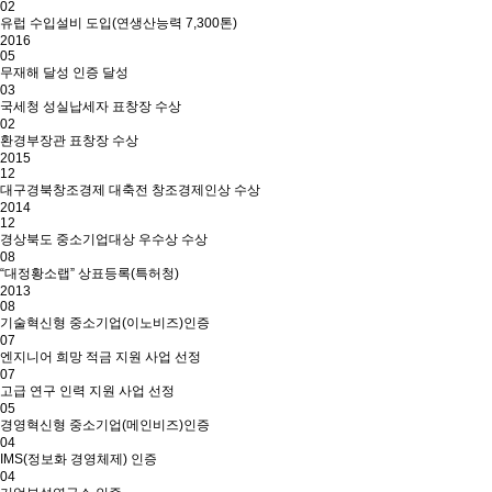
02
유럽 수입설비 도입(연생산능력 7,300톤)
2016
05
무재해 달성 인증 달성
03
국세청 성실납세자 표창장 수상
02
환경부장관 표창장 수상
2015
12
대구경북창조경제 대축전 창조경제인상 수상
2014
12
경상북도 중소기업대상 우수상 수상
08
“대정황소랩” 상표등록(특허청)
2013
08
기술혁신형 중소기업(이노비즈)인증
07
엔지니어 희망 적금 지원 사업 선정
07
고급 연구 인력 지원 사업 선정
05
경영혁신형 중소기업(메인비즈)인증
04
IMS(정보화 경영체제) 인증
04